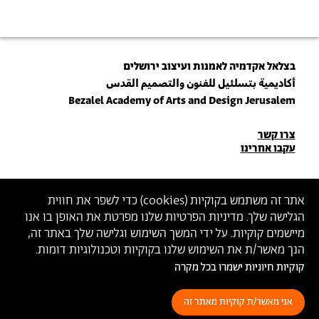
בצלאל אקדמיה לאמנות ועיצוב ירושלים
أكاديمية بتسلئيل للفنون والتصميم القدس
Bezalel Academy of Arts and Design Jerusalem
פרטי
צרו קשר
עקבו אחרינו
יצירת
קשר
הצטרפו לניוזלטר שלנו
אתר זה משתמש בקוקיות (
cookies
) כדי לשפר את חווית
הגלישה שלך. מדיניות הפרטיות שלנו מפרטת את האופן בו אנו
הכניסו כתובת מייל
מיישמים קוקיות. על ידי המשך השימוש וגלישה שלך באתר זה,
ההצטרפות מהווה הסכמה
למדיניות הפרטיות
ול
תנאי השימוש
של בצלאל
הנך מאשר/ת את השימוש שלנו בקוקיות וטכנולוגיות דומות.
קוקיות חיוניות ישמרו בכל מקרה
הצהרת נגישות
מדיניות פרטיות
תנאי שימוש
אני מאשר/ת קוקיות מאתר זה