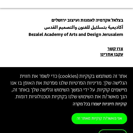
בצלאל אקדמיה לאמנות ועיצוב ירושלים
أكاديمية بتسلئيل للفنون والتصميم القدس
Bezalel Academy of Arts and Design Jerusalem
פרטי
צרו קשר
עקבו אחרינו
יצירת
קשר
הצטרפו לניוזלטר שלנו
אתר זה משתמש בקוקיות (
cookies
) כדי לשפר את חווית
הגלישה שלך. מדיניות הפרטיות שלנו מפרטת את האופן בו אנו
הכניסו כתובת מייל
מיישמים קוקיות. על ידי המשך השימוש וגלישה שלך באתר זה,
ההצטרפות מהווה הסכמה
למדיניות הפרטיות
ול
תנאי השימוש
של בצלאל
הנך מאשר/ת את השימוש שלנו בקוקיות וטכנולוגיות דומות.
קוקיות חיוניות ישמרו בכל מקרה
הצהרת נגישות
מדיניות פרטיות
תנאי שימוש
אני מאשר/ת קוקיות מאתר זה