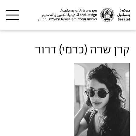
דילוג לתוכן העיקרי
קרן שרה (כרמי) דרור