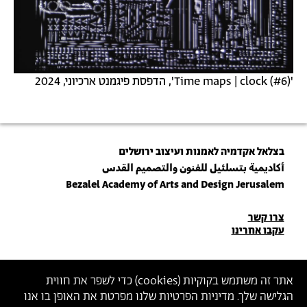
'Time maps | clock (#6)', הדפסת פיגמנט ארכיוני, 2024
בצלאל אקדמיה לאמנות ועיצוב ירושלים
أكاديمية بتسلئيل للفنون والتصميم القدس
Bezalel Academy of Arts and Design Jerusalem
פרטי
צרו קשר
עקבו אחרינו
יצירת
קשר
הצטרפו לניוזלטר שלנו
אתר זה משתמש בקוקיות (
cookies
) כדי לשפר את חווית
הגלישה שלך. מדיניות הפרטיות שלנו מפרטת את האופן בו אנו
הכניסו כתובת מייל