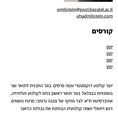
omilstein@post.bezalel.ac.il
ohadmilstein.com
קורסים
יומן
יומן
יומן
יומן
יוצר קולנוע דוקומנטרי עטור פרסים. בוגר התכנית לתואר שני
באמנויות בבצלאל. בוגר תואר ראשון בחוג לקולנוע וטלוויזיה,
אוניברסיטת ת"א. לצד מחקר של מבנה נרטיבי, סרטיו נושאים
דגש ויזואלי ושפה קולנועית הבוחנת את גבולות הז'אנר.