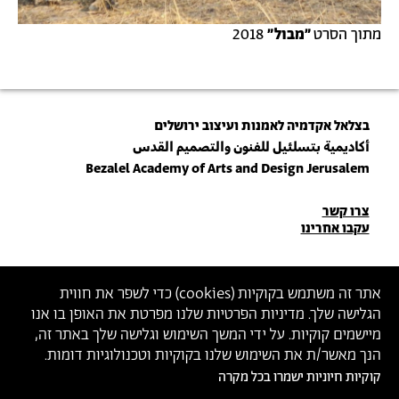
מתוך הסרט
"מבול"
2018
בצלאל אקדמיה לאמנות ועיצוב ירושלים
أكاديمية بتسلئيل للفنون والتصميم القدس
Bezalel Academy of Arts and Design Jerusalem
פרטי
צרו קשר
עקבו אחרינו
יצירת
קשר
הצטרפו לניוזלטר שלנו
אתר זה משתמש בקוקיות (
cookies
) כדי לשפר את חווית
הגלישה שלך. מדיניות הפרטיות שלנו מפרטת את האופן בו אנו
הכניסו כתובת מייל
מיישמים קוקיות. על ידי המשך השימוש וגלישה שלך באתר זה,
ההצטרפות מהווה הסכמה
למדיניות הפרטיות
ול
תנאי השימוש
של בצלאל
הנך מאשר/ת את השימוש שלנו בקוקיות וטכנולוגיות דומות.
קוקיות חיוניות ישמרו בכל מקרה