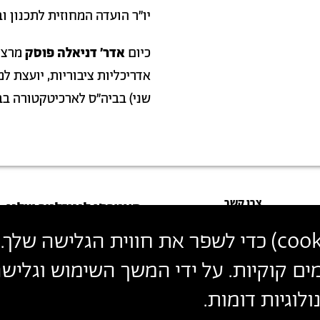
יו"ר הועדה המחוזית לתכנון ובניה מחו
כיום
אדר' דניאלה פוסק
מרצה
אדריכליות ציבוריות, יועצת למ
שני) בביה"ס לארכיטקטורה בב
פרטי
צרו קשר
הצטרפו לניוזלטר שלנו
עקבו אחרינו
יצירת
cook
) כדי לשפר את חווית הגלישה שלך. 
הכניסו כתובת מייל
קשר
ים קוקיות. על ידי המשך השימוש וגלי
ההצטרפות מהווה הסכמה
למדיניות הפרטיות
ול
תנאי השימוש
של 
לוגיות דומות.