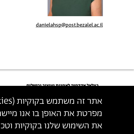
danielahsp@post.bezalel.ac.il
בצלאל אקדמיה לאמנות ועיצוב ירושלים
أكاديمية بتسلئيل للفنون والتصميم القدس
אתר זה משתמש בקוקיות (
ies
Bezalel Academy of Arts and Design Jerusalem
מפרטת את האופן בו אנו מיישמ
את השימוש שלנו בקוקיות וטכנו