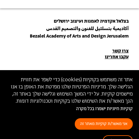
בצלאל אקדמיה לאמנות ועיצוב ירושלים
أكاديمية بتسلئيل للفنون والتصميم القدس
Bezalel Academy of Arts and Design Jerusalem
פרטי
צרו קשר
עקבו אחרינו
יצירת
קשר
הצטרפו לניוזלטר שלנו
אתר זה משתמש בקוקיות (
cookies
) כדי לשפר את חווית
הגלישה שלך. מדיניות הפרטיות שלנו מפרטת את האופן בו אנו
הכניסו כתובת מייל
מיישמים קוקיות. על ידי המשך השימוש וגלישה שלך באתר זה,
ההצטרפות מהווה הסכמה
למדיניות הפרטיות
ול
תנאי השימוש
של בצלאל
הנך מאשר/ת את השימוש שלנו בקוקיות וטכנולוגיות דומות.
קוקיות חיוניות ישמרו בכל מקרה
הצהרת נגישות
מדיניות פרטיות
תנאי שימוש
אני מאשר/ת קוקיות מאתר זה