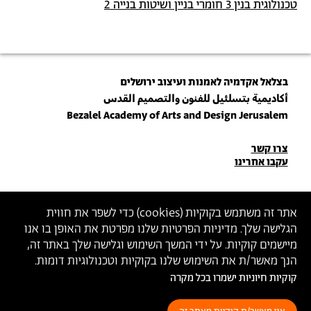
טכנולוגית בנין 3 חומרי בניין ושיטות בנייה 2
בצלאל אקדמיה לאמנות ועיצוב ירושלים
أكاديمية بتسلئيل للفنون والتصميم القدس
Bezalel Academy of Arts and Design Jerusalem
פרטי
צרו קשר
עקבו אחרינו
יצירת
קשר
הצטרפו לניוזלטר שלנו
אתר זה משתמש בקוקיות (
cookies
) כדי לשפר את חווית
הגלישה שלך. מדיניות הפרטיות שלנו מפרטת את האופן בו אנו
הכניסו כתובת מייל
מיישמים קוקיות. על ידי המשך השימוש וגלישה שלך באתר זה,
ההצטרפות מהווה הסכמה
למדיניות הפרטיות
ול
תנאי השימוש
של בצלאל
הנך מאשר/ת את השימוש שלנו בקוקיות וטכנולוגיות דומות.
קוקיות חיוניות ישמרו בכל מקרה
הצהרת נגישות
מדיניות פרטיות
תנאי שימוש