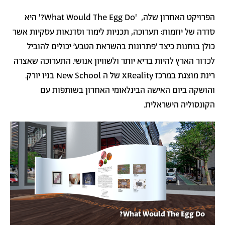
הפרויקט האחרון שלה, '
What Would The Egg Do
?' היא
סדרה של יוזמות: תערוכה, תכניות לימוד וסדנאות עסקיות אשר
כולן בוחנות כיצד 'פתרונות בהשראת הטבע' יכולים להוביל
לכדור הארץ להיות בריא יותר ולשוויון אנושי. התערוכה שאצרה
רינת מוצגת במרכז
XReality
של ה
New School
בניו יורק.
והושקה ביום האישה הבינלאומי האחרון בשותפות עם
הקונסוליה הישראלית.
גלריית
תמונה
תמונות
What Would The Egg Do?