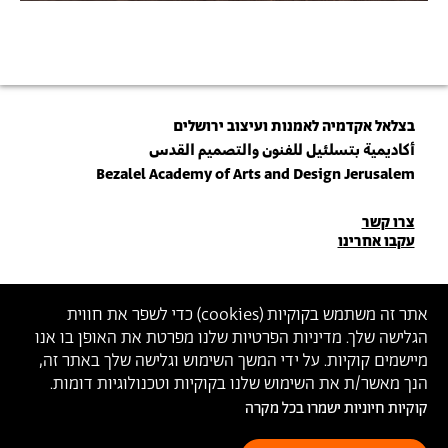
בצלאל אקדמיה לאמנות ועיצוב ירושלים
أكاديمية بتسلئيل للفنون والتصميم القدس
Bezalel Academy of Arts and Design Jerusalem
פרטי
צרו קשר
עקבו אחרינו
יצירת
קשר
הצטרפו לניוזלטר שלנו
אתר זה משתמש בקוקיות (
cookies
) כדי לשפר את חווית
הגלישה שלך. מדיניות הפרטיות שלנו מפרטת את האופן בו אנו
הכניסו כתובת מייל
מיישמים קוקיות. על ידי המשך השימוש וגלישה שלך באתר זה,
ההצטרפות מהווה הסכמה
למדיניות הפרטיות
ול
תנאי השימוש
של בצלאל
הנך מאשר/ת את השימוש שלנו בקוקיות וטכנולוגיות דומות.
קוקיות חיוניות ישמרו בכל מקרה