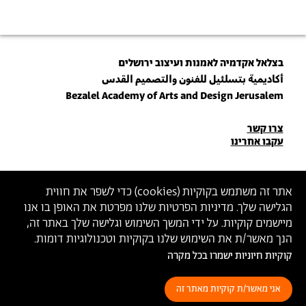
בצלאל אקדמיה לאמנות ועיצוב ירושלים
أكاديمية بتسلئيل للفنون والتصميم القدس
Bezalel Academy of Arts and Design Jerusalem
פרטי
צרו קשר
עקבו אחרינו
יצירת
קשר
הצטרפו לניוזלטר שלנו
אתר זה משתמש בקוקיות (
cookies
) כדי לשפר את חווית
הגלישה שלך. מדיניות הפרטיות שלנו מפרטת את האופן בו אנו
הכניסו כתובת מייל
מיישמים קוקיות. על ידי המשך השימוש וגלישה שלך באתר זה,
ההצטרפות מהווה הסכמה
למדיניות הפרטיות
ול
תנאי השימוש
של בצלאל
הנך מאשר/ת את השימוש שלנו בקוקיות וטכנולוגיות דומות.
קוקיות חיוניות ישמרו בכל מקרה
הצהרת נגישות
מדיניות פרטיות
תנאי שימוש
אני מאשר/ת קוקיות מאתר זה