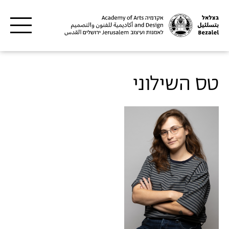
דילוג לתוכן העיקרי
טס השילוני