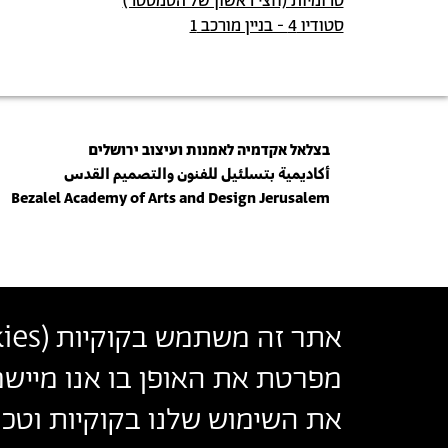
טרומיות (חצי ראשון של הסמסטר)
סטודיו 4 - בניין מורכב 1
בצלאל אקדמיה לאמנות ועיצוב ירושלים
أكاديمية بتسلئيل للفنون والتصميم القدس
Bezalel Academy of Arts and Design Jerusalem
אתר זה משתמש בקוקיות (
ies
© 2026 בצלאל אקדמיה לאמנות ועיצוב ירושלים
מפרטת את האופן בו אנו מיישמ
את השימוש שלנו בקוקיות וטכנו