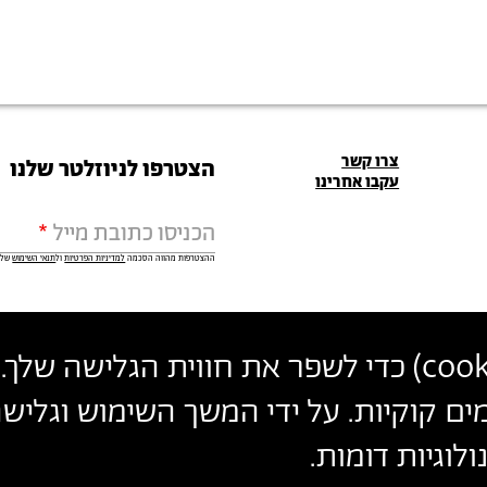
פרטי
צרו קשר
הצטרפו לניוזלטר שלנו
עקבו אחרינו
יצירת
הכניסו כתובת מייל
קשר
ההצטרפות מהווה הסכמה
למדיניות הפרטיות
ול
תנאי השימוש
של 
cook
) כדי לשפר את חווית הגלישה שלך. 
הצהרת נגישות
מדיניות פרטיות
ת
ים קוקיות. על ידי המשך השימוש וגלי
לוגיות דומות.