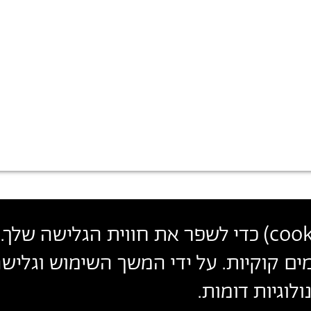
פרטי
צרו קשר
הצטרפו לניוזלטר שלנו
עקבו אחרינו
cook
) כדי לשפר את חווית הגלישה שלך. 
יצירת
הכניסו כתובת מייל
קשר
ים קוקיות. על ידי המשך השימוש וגלי
ההצטרפות מהווה הסכמה
למדיניות הפרטיות
ול
תנאי השימוש
של 
לוגיות דומות.