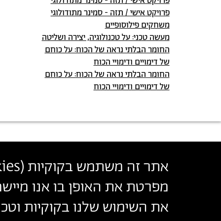
פרויקט אישי / תזה - סמינר מתודולוגי
פרויקט אישי / תזה - סמינר מתודולוגי
משחקים פילוסופיים
מעשה טכני: על טכנולוגיה, יצירה ושליטה
החומר הבלתי נראה של הכוח: על כוחם
של דימויים ודימויי הכוח
החומר הבלתי נראה של הכוח: על כוחם
של דימויים ודימויי הכוח
בצלאל אקדמיה לאמנות ועיצוב ירושלים
أكاديمية بتسلئيل للفنون والتصميم القدس
אתר זה משתמש בקוקיות (
ies
Bezalel Academy of Arts and Design Jerusalem
מפרטת את האופן בו אנו מיישמ
את השימוש שלנו בקוקיות וטכנו