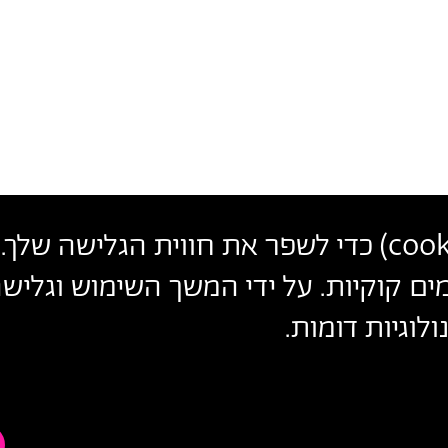
cook
) כדי לשפר את חווית הגלישה שלך. 
פרטי
צרו קשר
הצטרפו לניוזלטר שלנו
ים קוקיות. על ידי המשך השימוש וגלי
עקבו אחרינו
יצירת
לוגיות דומות.
הכניסו כתובת מייל
קשר
ההצטרפות מהווה הסכמה
למדיניות הפרטיות
ול
תנאי השימוש
של 
הצהרת נגישות
מדיניות פרטיות
ת