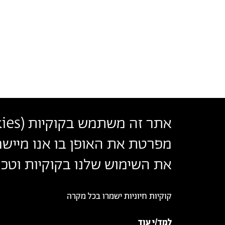
אתר זה משתמש בקוקיות (
ies
בצלאל אקדמיה לאמנות ועיצוב ירושלים
מפרטת את האופן בו אנו מיישמ
أكاديمية بتسلئيل للفنون والتصميم القدس
Bezalel Academy of Arts and Design Jerusalem
את השימוש שלנו בקוקיות וטכנו
קוקיות חיוניות ישמרו בכל מקרה
© 2026 בצלאל אקדמיה לאמנות ועיצוב ירושלים
למד/י עוד