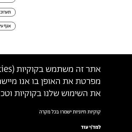
תערוכו
אגף עי
אתר זה משתמש בקוקיות (
ies
בצלאל אקדמיה לאמנות ועיצוב ירושלים
מפרטת את האופן בו אנו מיישמ
أكاديمية بتسلئيل للفنون والتصميم القدس
Bezalel Academy of Arts and Design Jerusalem
את השימוש שלנו בקוקיות וטכנו
קוקיות חיוניות ישמרו בכל מקרה
© 2026 בצלאל אקדמיה לאמנות ועיצוב ירושלים
למד/י עוד