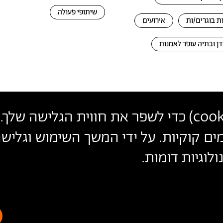
שיתופי פעולה
ת בוגרים/ות
אירועים
דן ובתיה עופר לאמנות
cook
) כדי לשפר את חווית הגלישה שלך. 
פרטי
צרו קשר
הצטרפו לניוזלטר שלנו
ים קוקיות. על ידי המשך השימוש וגלי
עקבו אחרינו
יצירת
לוגיות דומות.
הכניסו כתובת מייל
קשר
ההצטרפות מהווה הסכמה
למדיניות הפרטיות
ול
תנאי השימוש
של 
הצהרת נגישות
מדיניות פרטיות
ת