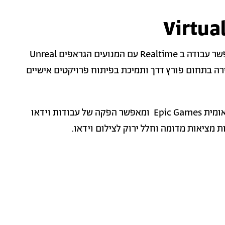
Virtua
סטודיו להפקה וירטואלית (VPS), הינו חלל המאפשר עבודה ב Realtime עם המנועים הגראפים Unreal
תית ליצירה בתחום פורץ דרך ותמיכת בפיתוח פרויקטים אישיים
הסטודיו הוקם בתמיכת ענקית המשחקים הבנילאומית Epic Games ומאפשר הפקה של עבודות וידאו
מציאות מדומה וחלל ירוק לצילום וידאו.