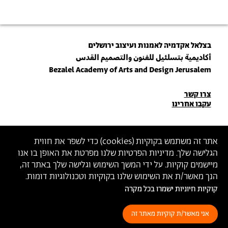
בצלאל אקדמיה לאמנות ועיצוב ירושלים
أكاديمية بتسلئيل للفنون والتصميم القدس
Bezalel Academy of Arts and Design Jerusalem
פרטי
צרו קשר
עקבו אחרינו
יצירת
קשר
הצטרפו לניוזלטר שלנו
אתר זה משתמש בקוקיות (
cookies
) כדי לשפר את חווית
הגלישה שלך. מדיניות הפרטיות שלנו מפרטת את האופן בו אנו
הכניסו כתובת מייל
מיישמים קוקיות. על ידי המשך השימוש וגלישה שלך באתר זה,
ההצטרפות מהווה הסכמה
למדיניות הפרטיות
ול
תנאי השימוש
של בצלאל
הנך מאשר/ת את השימוש שלנו בקוקיות וטכנולוגיות דומות.
קוקיות חיוניות ישמרו בכל מקרה
הצהרת נגישות
מדיניות פרטיות
תנאי שימוש
אני מאשר/ת קוקיות מאתר זה