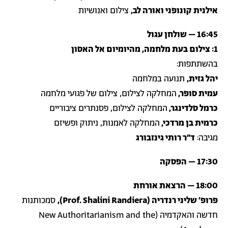
אילנית קונופני ואורה לב,
צילום ואנושיות
16:45 – שולחן עגול
1: צילום בעת מלחמה, מהיומיום אל האסון
בהשתתפות:
יהל גזית,
תנועה במלחמה
עמית סופר,
המחלקה לצילום, צילום של פגועי מלחמה
כרמל סלדינגר,
המחלקה לצילום, פסנתרים ציבוריים
כרמית בן מרדכי,
המחלקה לאמנות, ניתוק ופשיזם
מגיבה:
ד״ר רותי גינזבורג
17:30 – הפסקה
18:00 – הרצאת אורחת
פרופ׳ שליני רנדריה (Prof. Shalini Randiera),
סמכותנות
חדשה והאקדמיה (New Authoritarianism and the