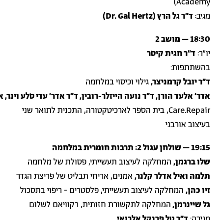
Academy)
מגיב:
ד״ר גל הרץ (Dr. Gal Hertz)
18:30 – מושב 2
יו״ר:
ד״ר חגית קיסר
בהשתתפות:
ד״ר יובל קרמניצר,
גילוי וכיסוי במלחמה
אדר׳ אלעד הורן, ד״ר נועה הייזלר-רובין, ד״ר אדר׳ עדי סלע וינר, 
Care.Repair, בית הספר לארכיטקטורה, התכנית לתואר שני
בעיצוב אורבני
19:15 – שולחן עגול 2: תרבות חומרית במלחמה
שלו ברגמן,
המחלקה לעיצוב תעשייתי, פסולת של מלחמה
תלמה ואיל אדלר קלנר,
אמנים, אריחי תבליט של פריצת הגדר
זיו כהן,
המחלקה לעיצוב תעשייתי, פלסטרים - ריפוי בתסכול
גל שיינרמן,
המחלקה לתקשורת חזותית, רקוויאם לשלום
מגיבה:
ד״ר טל פרנקל אלרואי