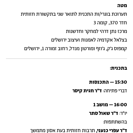
מטה
תערוכת בוגרי/ות התכנית לתואר שני בתקשורת חזותית
חדר 370, קומה 3
מרכז נתן דרהי למחקר וחדשנות
בצלאל אקדמיה לאמנות ועיצוב ירושלים
קמפוס ג׳ק, ג׳וזף ומורטון מנדל, רחוב זמורה 1, ירושלים
בתכנית:
15:30 – התכנסות
דברי פתיחה:
ד״ר חגית קיסר
16:00 – מושב 1
יו״ר:
ד״ר שאול סתר
בהשתתפות:
ד״ר עפרי כנעני,
תרבות חזותית בעת אסון מתמשך