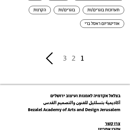
תערוכות בוגרים/ות
בוגרים/ות
הקרנות
אודיטוריום ראסל ברי
דפדוף
››
3
2
1
בצלאל אקדמיה לאמנות ועיצוב ירושלים
أكاديمية بتسلئيل للفنون والتصميم القدس
Bezalel Academy of Arts and Design Jerusalem
פרטי
צרו קשר
עקבו אחרינו