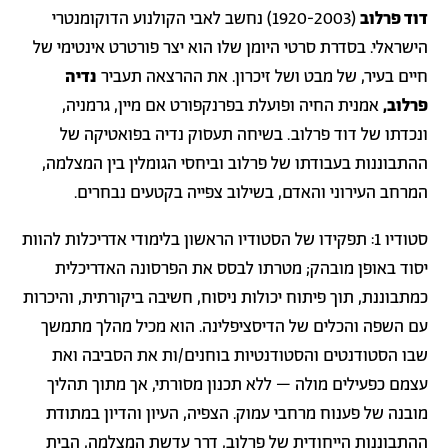
דוד פרלוב
(1920-2003) נחשב לאבי הקולנוע הדוקומנטרי
הישראלי. בסדרת סרטי היומן שלו הוא יצר פורטרט אינטימי של
חיים בעיר, של מבט ושל זיכרון. את ההרצאה תעביר
נדיה
פרלוב,
אמנית החיה ופועלת בפרנקפורט אם מיין, גרמניה,
ונכדתו של דוד פרלוב. בשיחה תעסוק נדיה בפואטיקה של
ההתבוננות בעבודתו של פרלוב וביחסי הגומלין בין המצלמה,
המרחב העירוני והאדם, בשילוב צפייה בקטעים נבחרים.
סטודיו 1: תפקידו של הסטודיו הראשון בלימודי אדריכלות להוות
יסוד באופן מובהק; מטרתו לבסס את הפרסונה האדריכלית
כמתבוננת, תוך פיתוח יכולות ניסוח, חשיבה ביקורתית, והיכרות
עם השפה והכלים של הדיסציפלינה. הוא מכיל מהלך מתמשך
שבו הסטודנטים והסטודנטיות בוחנים/ות את הסביבה ואת
עצמם כפעילים מולה – ללא תכנון מסורתי, אך מתוך תהליך
מובנה של פענוח מרחבי עמוק. הצפיה, העיון והדיון במתודת
ההתבוננות הייחודית של פרלוב, דרך עדשת המצלמה, הבית