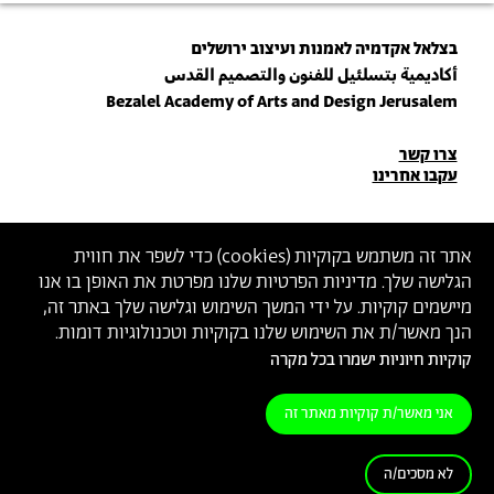
בצלאל אקדמיה לאמנות ועיצוב ירושלים
أكاديمية بتسلئيل للفنون والتصميم القدس
Bezalel Academy of Arts and Design Jerusalem
פרטי
צרו קשר
עקבו אחרינו
יצירת
קשר
הצטרפו לניוזלטר שלנו
אתר זה משתמש בקוקיות (
cookies
) כדי לשפר את חווית
הגלישה שלך. מדיניות הפרטיות שלנו מפרטת את האופן בו אנו
הכניסו כתובת מייל
מיישמים קוקיות. על ידי המשך השימוש וגלישה שלך באתר זה,
ההצטרפות מהווה הסכמה
למדיניות הפרטיות
ול
תנאי השימוש
של בצלאל
הנך מאשר/ת את השימוש שלנו בקוקיות וטכנולוגיות דומות.
קוקיות חיוניות ישמרו בכל מקרה
הצהרת נגישות
מדיניות פרטיות
תנאי שימוש
אני מאשר/ת קוקיות מאתר זה
לא מסכים/ה