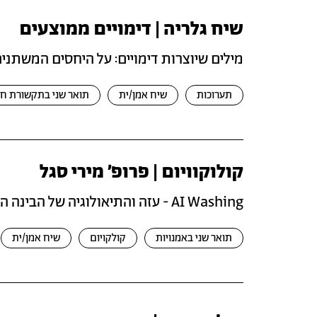
שיח גלריה | דימויים ממוצעים
מילים שיוצרות דימויים: על היחסים המשתנים
תערוכות
שיח אמן/ית
תואר שני בתקשורת חז
קולוקוויום | פרופ׳ מירי סגל
AI Washing - עזה והתיאולוגיה של הבינה המלאכותית
תואר שני באמנויות
קולקויום
שיח אמן/ית