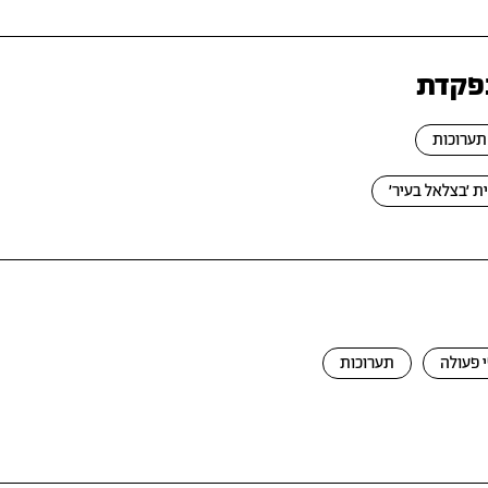
נפקדת
תערוכות
ת ׳בצלאל בעיר׳
 פעולה
תערוכות