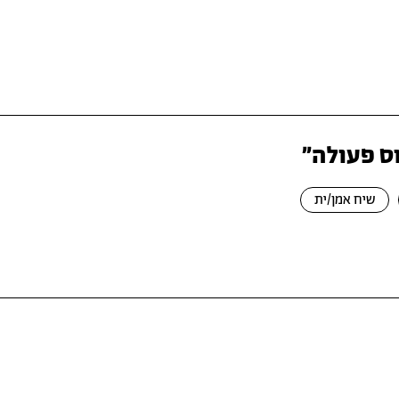
וס פעולה"
שיח אמן/ית