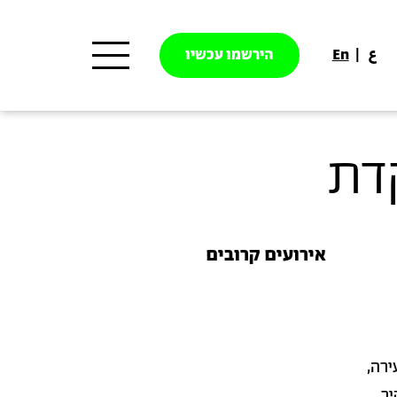
ع
En
הירשמו עכשיו
קדת
אירועים קרובים
ירה,
יר