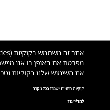
אתר זה משתמש בקוקיות (
ies
בצלאל אקדמיה לאמנות ועיצוב ירושלים
מפרטת את האופן בו אנו מיישמ
أكاديمية بتسلئيل للفنون والتصميم القدس
Bezalel Academy of Arts and Design Jerusalem
את השימוש שלנו בקוקיות וטכנו
קוקיות חיוניות ישמרו בכל מקרה
© 2026 בצלאל אקדמיה לאמנות ועיצוב ירושלים
למד/י עוד