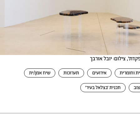
דת׳, צילום: יובל אורבך
ת וחומרית
אירועים
תערוכות
שיח אמן/ית
צוב
תכנית ׳בצלאל בעיר׳