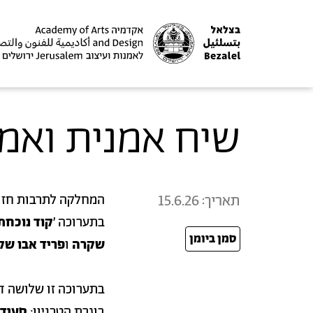
שיח אמנית ואמנ
תאריך:
15.6.26
המחלקה לתרבות חזות
בתערוכה ׳
קוד נוכחת
סמן ביומן
26
שקרה
ו
פריד אבו שק
בתערוכה זו שלושה ד
בוגרת הטכניון;
סעיד 