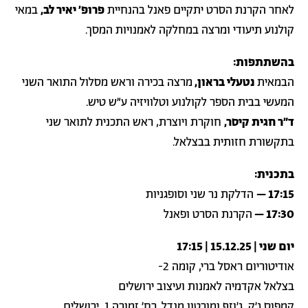
לאחר הקרנת הסרט יתקיים פאנל בהנחיית
פרופ׳ יאיר לב,
במאי
קולנוע תיעודי ומרצה במחלקה לאמנויות המסך.
בהשתתפות:
הבמאית
נטעלי בראון,
מרצה בכירה וראש מסלול התואר השני
המעשי בבית הספר לקולנוע וטלוויזיה ע״ש טיש.
ד״ר חגית קיסר,
חוקרת ויוצרת, ראש התכנית לתואר שני
בתקשורת חזותית בבצלאל.
בתכנית:
17:15 –
הדלקת נר שני וסופגניות
17:30 –
הקרנת הסרט ופאנל
יום שני | 15.12.25 | 17:15
אודיטוריום ראסל ברי, קומה 2-
בצלאל אקדמיה לאמנות ועיצוב ירושלים
קמפוס ג׳ק, ג׳וזף ומורטון מנדל, רח׳ זמורה 1, ירושלים