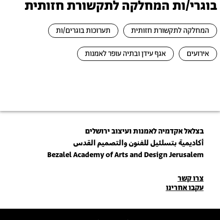
בוגרי/ות המחלקה לתקשורת חזותית
המחלקה לתקשורת חזותית
תערוכות בוגרים/ות
אירועים
אגף עידן ובתיה עופר לאמנות
בצלאל אקדמיה לאמנות ועיצוב ירושלים
أكاديمية بتسلئيل للفنون والتصميم القدس
Bezalel Academy of Arts and Design Jerusalem
פרטי
צרו קשר
עקבו אחרינו
יצירת
קשר
הצטרפו לניוזלטר שלנו