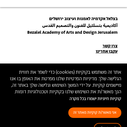
בצלאל אקדמיה לאמנות ועיצוב ירושלים
أكاديمية بتسلئيل للفنون والتصميم القدس
Bezalel Academy of Arts and Design Jerusalem
פרטי
צרו קשר
עקבו אחרינו
יצירת
קשר
הצטרפו לניוזלטר שלנו
אתר זה משתמש בקוקיות (
cookies
) כדי לשפר את חווית
הגלישה שלך. מדיניות הפרטיות שלנו מפרטת את האופן בו אנו
הכניסו כתובת מייל
מיישמים קוקיות. על ידי המשך השימוש וגלישה שלך באתר זה,
ההצטרפות מהווה הסכמה
למדיניות הפרטיות
ול
תנאי השימוש
של בצלאל
הנך מאשר/ת את השימוש שלנו בקוקיות וטכנולוגיות דומות.
קוקיות חיוניות ישמרו בכל מקרה
הצהרת נגישות
מדיניות פרטיות
תנאי שימוש
אני מאשר/ת קוקיות מאתר זה