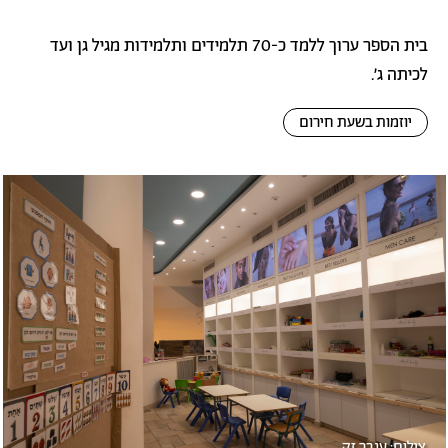
בית הספר ערוך ללמד כ-70 תלמידים ותלמידות מגיל גן ועד
לכיתה ג'.
יוזמות בשעת חירום
לריית
תמונה
מונות
צילום: ענבר זק