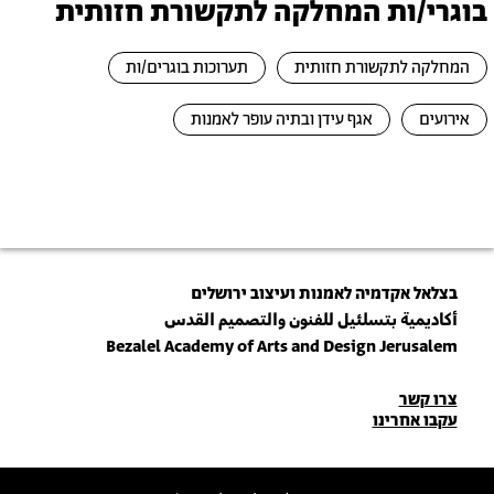
בוגרי/ות המחלקה לתקשורת חזותית
המחלקה לתקשורת חזותית
תערוכות בוגרים/ות
אירועים
אגף עידן ובתיה עופר לאמנות
בצלאל אקדמיה לאמנות ועיצוב ירושלים
أكاديمية بتسلئيل للفنون والتصميم القدس
Bezalel Academy of Arts and Design Jerusalem
פרטי
צרו קשר
עקבו אחרינו
יצירת
קשר
הצטרפו לניוזלטר שלנו