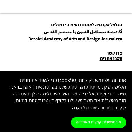
בצלאל אקדמיה לאמנות ועיצוב ירושלים
أكاديمية بتسلئيل للفنون والتصميم القدس
Bezalel Academy of Arts and Design Jerusalem
פרטי
צרו קשר
עקבו אחרינו
יצירת
קשר
הצטרפו לניוזלטר שלנו
אתר זה משתמש בקוקיות (
cookies
) כדי לשפר את חווית
הגלישה שלך. מדיניות הפרטיות שלנו מפרטת את האופן בו אנו
הכניסו כתובת מייל
מיישמים קוקיות. על ידי המשך השימוש וגלישה שלך באתר זה,
ההצטרפות מהווה הסכמה
למדיניות הפרטיות
ול
תנאי השימוש
של בצלאל
הנך מאשר/ת את השימוש שלנו בקוקיות וטכנולוגיות דומות.
קוקיות חיוניות ישמרו בכל מקרה
הצהרת נגישות
מדיניות פרטיות
תנאי שימוש
אני מאשר/ת קוקיות מאתר זה