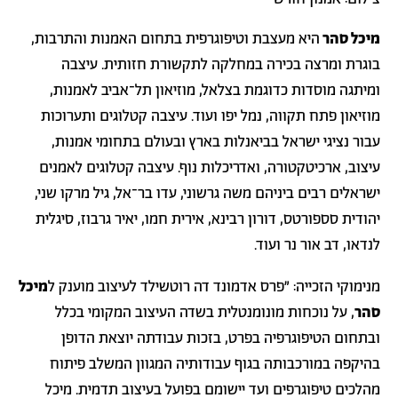
מיכל סהר
היא מעצבת וטיפוגרפית בתחום האמנות והתרבות,
בוגרת ומרצה בכירה במחלקה לתקשורת חזותית. עיצבה
ומיתגה מוסדות כדוגמת בצלאל, מוזיאון תל־אביב לאמנות,
מוזיאון פתח תקווה, נמל יפו ועוד. עיצבה קטלוגים ותערוכות
עבור נציגי ישראל בביאנלות בארץ ובעולם בתחומי אמנות,
עיצוב, ארכיטקטורה, ואדריכלות נוף. עיצבה קטלוגים לאמנים
ישראלים רבים ביניהם משה גרשוני, עדו בר־אל, גיל מרקו שני,
יהודית סספורטס, דורון רבינא, אירית חמו, יאיר גרבוז, סיגלית
לנדאו, דב אור נר ועוד.
מנימוקי הזכייה: ״פרס אדמונד דה רוטשילד לעיצוב מוענק ל
מיכל
סהר
, על נוכחות מונומנטלית בשדה העיצוב המקומי בכלל
ובתחום הטיפוגרפיה בפרט, בזכות עבודתה יוצאת הדופן
בהיקפה במורכבותה בגוף עבודותיה המגוון המשלב פיתוח
מהלכים טיפוגרפים ועד יישומם בפועל בעיצוב תדמית. מיכל