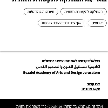
המחלקה לתקשורת חזותית
תערוכות בוגרים/ות
אירועים
אגף עידן ובתיה עופר לאמנות
בצלאל אקדמיה לאמנות ועיצוב ירושלים
أكاديمية بتسلئيل للفنون والتصميم القدس
Bezalel Academy of Arts and Design Jerusalem
פרטי
צרו קשר
עקבו אחרינו
יצירת
קשר
הצטרפו לניוזלטר שלנו
אתר זה משתמש בקוקיות (
cookies
) כדי לשפר את חווית