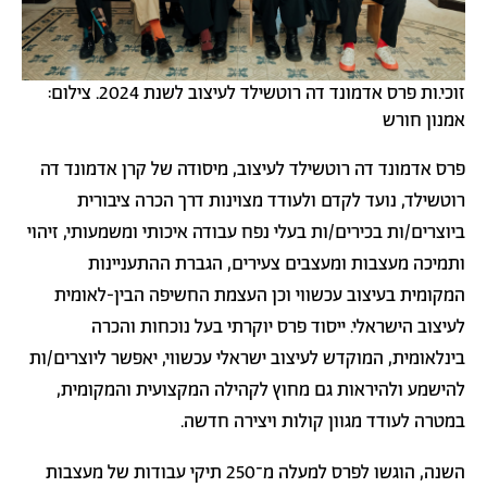
זוכי.ות פרס אדמונד דה רוטשילד לעיצוב לשנת 2024. צילום:
אמנון חורש
פרס אדמונד דה רוטשילד לעיצוב, מיסודה של קרן אדמונד דה
רוטשילד, נועד לקדם ולעודד מצוינות דרך הכרה ציבורית
ביוצרים/ות בכירים/ות בעלי נפח עבודה איכותי ומשמעותי, זיהוי
ותמיכה מעצבות ומעצבים צעירים, הגברת ההתעניינות
המקומית בעיצוב עכשווי וכן העצמת החשיפה הבין-לאומית
לעיצוב הישראלי. ייסוד פרס יוקרתי בעל נוכחות והכרה
בינלאומית, המוקדש לעיצוב ישראלי עכשווי, יאפשר ליוצרים/ות
להישמע ולהיראות גם מחוץ לקהילה המקצועית והמקומית,
במטרה לעודד מגוון קולות ויצירה חדשה.
השנה, הוגשו לפרס למעלה מ־250 תיקי עבודות של מעצבות