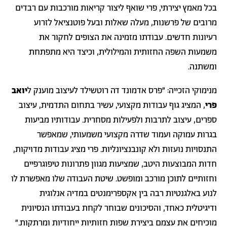
בכל מאמץ יצירתי, פרי שואף ליצור קריאות מורכבות עם רבדים
מרובים של פרשנות, מעלה שאלות ובעל פוטנציאל לזרוע
רעיונות חדשים. עבודתו מזמינה את הצופים לחקור את
משמעות השפה החזותית והמילולית, וכיצד היא מתפתחת
ומשתנה.
מנימוקי הזכייה: ״פרס אדמונד דה רוטשילד לעיצוב מוענק ל
יואב
פרי
, המציג גוף עבודות מקצועי, עשיר בתחום התדמית, עיצוב
ספרים, עיצוב לתרבות ולפעילות מסחרית. עבודותיו מביעות
בגרות עמוקה ועמוד שדרה מקצועי משמעותי, שמאפשר
התנסויות נועזות ולא קונבנציונליות. פרי מציג עבודות מדויקות,
חדות המבוצעות היטב, שמציעות מגוון פתרונות טיפוגרפיים
וחזותיים לתוכן מורכב ומופשט. שיטת העבודה שלו מאפשרת לו
לנוע באלגנטיות רבה בין אקספרימנטים במדיה אנלוגית
ודיגיטלית כאחד, והסיכונים שבוחר לקחת בעבודתו הנסיונית
מוכיחים את עצמם ביצירת שפות חזותיות ייחודיות ומרתקות.״