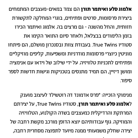
אלמוג סלע ואיתמר תורן
הם צמד במאים-מעצבים המתמחים
ביצירת פרסומות, סרטים ופתיחים, בוגרי המחלקה לתקשורת
חזותית, והחל מהשנה - גם מרצים בה. אלמוג ואיתמר הכירו
בזמן הלימודים בבצלאל, ולאחר סיום התואר הקימו את
סטודיו True Twins. בעבודת צוות ובסנכרון מושלם, הם פיתחו
מוניטין כיוצרי פרסומות מודרניות ומשפיעות, קליפים מוזיקליים
ופתיחים לתכניות טלוויזיה. על ידי שילוב של וידאו עם אנימציה
ומושן דיזיין, הם תמיד מתנסים בטכניקות וגישות חדשות לספר
סיפור.
מנימוקי הזכייה: ״פרס אדמונד דה רוטשילד לעיצוב מוענק
ל
אלמוג סלע ואיתמר תורן
, סטודיו True Twins, על יצירתם
המרתקת והרדיקלית כמעצבים בשדה הקולנוע, הטלוויזיה
והמוזיקה. גוף עבודותיהם יוצא הדופן מורכב מקשת רחבה של
יצירה שחלק משמעותי ממנה מיועד לתפוצה מסחרית רחבה,