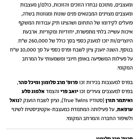
ומעצבים, מתוכם נבחרו הזוכים והזוכות, כולם/ן מעצבות
ומעצבים מצוינים המבטאים פנים שונות ומגוונות בשדה,
פועלים לקידומו של התחום ושהציגו תיק עבודות המשקף
איכות עשייה בלתי מתפשרת, יחודיות ומקוריות. ארבעת
היוצרים/ות יזכו למענק כספי בסך כולל של 260,000 ש"ח.
בנוסף, השנה יוענק ציון לשבח ופרס כספי על סך 10,000 ש״ח
על פעילות המשפיעה באופן חיובי ומשמעותי על המרחב
המקומי.
בפרס למעצבות בכירות זכו
פרופ' מרב סלומון ומיכל סהר
,
בפרס למעצבים צעירים זכו
יואב פרי
והצמד
אלמוג סלע
ואיתמר תורן
(סטודיו True Twins), וציון לשבח הוענק ל
נואל
ערפאת
, על פעילותה המתמדת כמעצבת-אקטיביסטית לשינוי
ולשיפור החברה והמרחב המקומי.