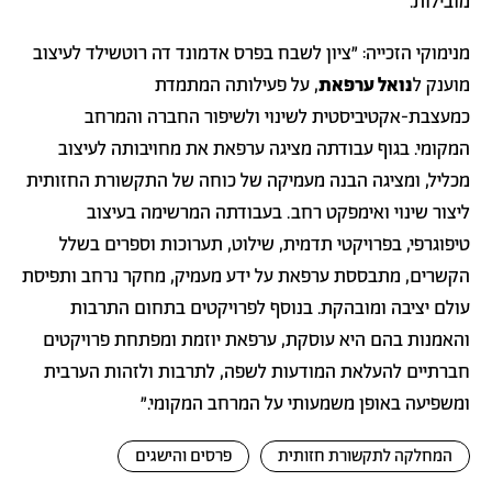
מובילות.
מנימוקי הזכייה: ״ציון לשבח בפרס אדמונד דה רוטשילד לעיצוב
מוענק ל
נואל ערפאת
, על פעילותה המתמדת
כמעצבת-אקטיביסטית לשינוי ולשיפור החברה והמרחב
המקומי. בגוף עבודתה מציגה ערפאת את מחויבותה לעיצוב
מכליל, ומציגה הבנה מעמיקה של כוחה של התקשורת החזותית
ליצור שינוי ואימפקט רחב. בעבודתה המרשימה בעיצוב
טיפוגרפי, בפרויקטי תדמית, שילוט, תערוכות וספרים בשלל
הקשרים, מתבססת ערפאת על ידע מעמיק, מחקר נרחב ותפיסת
עולם יציבה ומובהקת. בנוסף לפרויקטים בתחום התרבות
והאמנות בהם היא עוסקת, ערפאת יוזמת ומפתחת פרויקטים
חברתיים להעלאת המודעות לשפה, לתרבות ולזהות הערבית
ומשפיעה באופן משמעותי על המרחב המקומי.״
המחלקה לתקשורת חזותית
פרסים והישגים