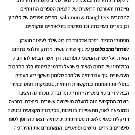
לתקשורת חזותית ובתכנית לתואר שני בתקשורת חזותית.
מייסדת והעורכת הראשית של הוצאת הספרים החזותיים
למבוגרים Salomon & Daughters. ספריה ואיוריה של סלומון
וכן ספרים בעריכתה זכו בפרסים בינלאומיים ומקומיים.
מנימוקי הזכייה: ״פרס אדמונד דה רוטשילד לעיצוב מוענק
ל
פרופ' מרב סלומון
על גוף יצירה עשיר, מרתק וחלוצי בתחום
האיור, ועל עשייה המשכית ופורצת דרך אשר הביאו להרחבת
גבולותיו של תחום האיור בישראל ותרמו לביסוסו בלב התרבות
העכשווית. גוף עבודותיה של מרב סלומון משקף ידע מעמיק
בתולדות האמנות ובתקשורת חזותית, בטכניקות דפוס ובאיור,
הבא לידי ביטוי בעשייה ייחודית ומרובדת. נוכחותה היציבה
בשדה המקצועי מזה למעלה משלושה עשורים, כיוצרת, כמרצה
וכמוציאה לאור, מתאפיינת בנדיבות, בסקרנות מקצועית ובגישה
רדיקלית כלפי מלאכות מסורתיות. יכולותיה יוצאות הדופן לספר
סיפורים בהירים, נגישים ופואטיים, המאתגרים את ההיררכיה