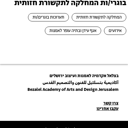
בוגרי/ות המחלקה לתקשורת חזותית
המחלקה לתקשורת חזותית
תערוכות בוגרים/ות
אירועים
אגף עידן ובתיה עופר לאמנות
בצלאל אקדמיה לאמנות ועיצוב ירושלים
أكاديمية بتسلئيل للفنون والتصميم القدس
Bezalel Academy of Arts and Design Jerusalem
פרטי
צרו קשר
עקבו אחרינו
יצירת
קשר
הצטרפו לניוזלטר שלנו