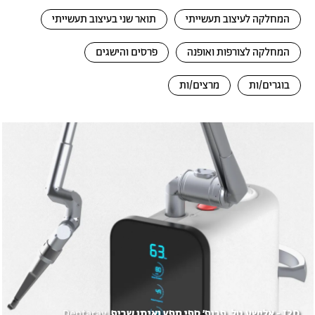
המחלקה לעיצוב תעשייתי
תואר שני בעיצוב תעשייתי
המחלקה לצורפות ואופנה
פרסים והישגים
בוגרים/ות
מרצים/ות
לריית
תמונה
מונות
I2D - אלישע טל, פרופ’ ספי חפץ ואיתן שריף,
Dentaray