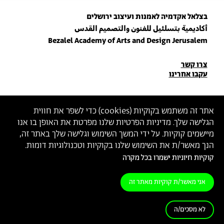
בצלאל אקדמיה לאמנות ועיצוב ירושלים
أكاديمية بتسلئيل للفنون والتصميم القدس
Bezalel Academy of Arts and Design Jerusalem
פרטי
צרו קשר
עקבו אחרינו
יצירת
קשר
הצטרפו לניוזלטר שלנו
אתר זה משתמש בקוקיות (
cookies
) כדי לשפר את חווית
הגלישה שלך. מדיניות הפרטיות שלנו מפרטת את האופן בו אנו
הכניסו כתובת מייל
מיישמים קוקיות. על ידי המשך השימוש וגלישה שלך באתר זה,
ההצטרפות מהווה הסכמה
למדיניות הפרטיות
ול
תנאי השימוש
של בצלאל
הנך מאשר/ת את השימוש שלנו בקוקיות וטכנולוגיות דומות.
קוקיות חיוניות ישמרו בכל מקרה
הצהרת נגישות
מדיניות פרטיות
תנאי שימוש
אני מאשר/ת קוקיות מאתר זה
לא מסכים/ה