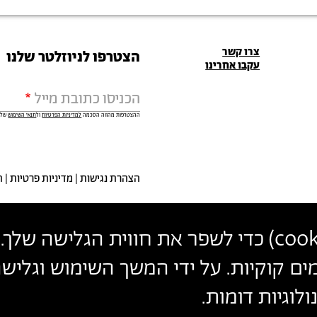
פרטי
צרו קשר
הצטרפו לניוזלטר שלנו
עקבו אחרינו
יצירת
הכניסו כתובת מייל
קשר
ההצטרפות מהווה הסכמה
למדיניות הפרטיות
ול
תנאי השימוש
של 
הצהרת נגישות
מדיניות פרטיות
ת
cook
) כדי לשפר את חווית הגלישה שלך. 
ים קוקיות. על ידי המשך השימוש וגלי
לוגיות דומות.