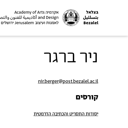
ניר ברגר
nir.berger@post.bezalel.ac.il
קורסים
יסודות התסריט והכתיבה הדרמטית