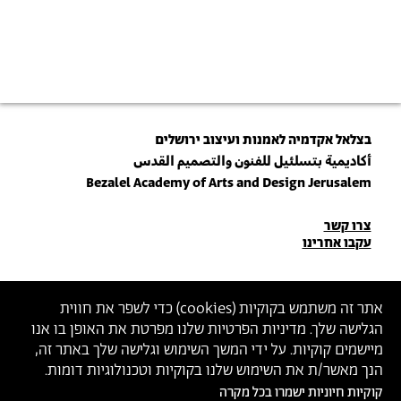
בצלאל אקדמיה לאמנות ועיצוב ירושלים
أكاديمية بتسلئيل للفنون والتصميم القدس
Bezalel Academy of Arts and Design Jerusalem
פרטי
צרו קשר
עקבו אחרינו
יצירת
קשר
הצטרפו לניוזלטר שלנו
אתר זה משתמש בקוקיות (
cookies
) כדי לשפר את חווית
הגלישה שלך. מדיניות הפרטיות שלנו מפרטת את האופן בו אנו
הכניסו כתובת מייל
מיישמים קוקיות. על ידי המשך השימוש וגלישה שלך באתר זה,
ההצטרפות מהווה הסכמה
למדיניות הפרטיות
ול
תנאי השימוש
של בצלאל
הנך מאשר/ת את השימוש שלנו בקוקיות וטכנולוגיות דומות.
קוקיות חיוניות ישמרו בכל מקרה