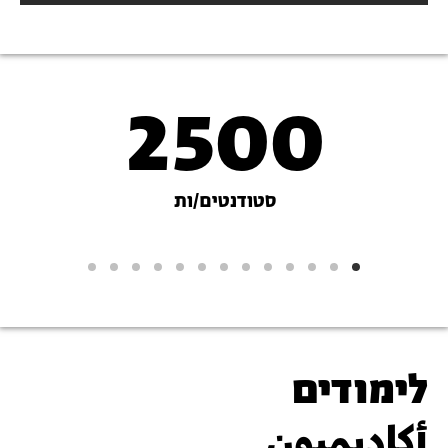
2500
נתונים
על
סטודנטים/ות
האקדמיה
לימודים
أكاديميون