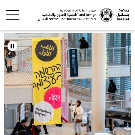
דילוג לתוכן העיקרי
צלאל
קדמיה
אמנות
עיצוב
רושלים