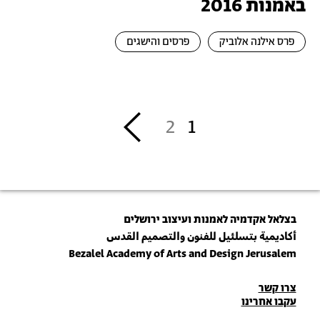
באמנות 2016
פרס אילנה אלוביק
פרסים והישגים
דפדוף
››
2
1
בצלאל אקדמיה לאמנות ועיצוב ירושלים
أكاديمية بتسلئيل للفنون والتصميم القدس
Bezalel Academy of Arts and Design Jerusalem
פרטי
צרו קשר
עקבו אחרינו
יצירת