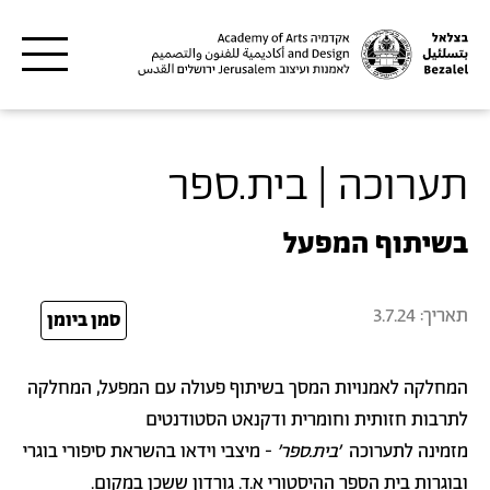
דילוג לתוכן העיקרי
תערוכה | בית.ספר
בשיתוף המפעל
תאריך:
3.7.24
24
סמן ביומן
המחלקה לאמנויות המסך בשיתוף פעולה עם המפעל, המחלקה
לתרבות חזותית וחומרית ודקנאט הסטודנטים
מזמינה לתערוכה
׳בית.ספר׳
- מיצבי וידאו בהשראת סיפורי בוגרי
ובוגרות בית הספר ההיסטורי א.ד. גורדון ששכן במקום.