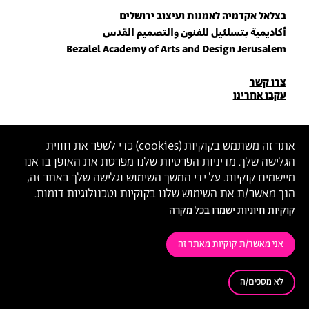
בצלאל אקדמיה לאמנות ועיצוב ירושלים
أكاديمية بتسلئيل للفنون والتصميم القدس
Bezalel Academy of Arts and Design Jerusalem
פרטי
צרו קשר
עקבו אחרינו
יצירת
קשר
הצטרפו לניוזלטר שלנו
אתר זה משתמש בקוקיות (
cookies
) כדי לשפר את חווית
הגלישה שלך. מדיניות הפרטיות שלנו מפרטת את האופן בו אנו
הכניסו כתובת מייל
מיישמים קוקיות. על ידי המשך השימוש וגלישה שלך באתר זה,
ההצטרפות מהווה הסכמה
למדיניות הפרטיות
ול
תנאי השימוש
של בצלאל
הנך מאשר/ת את השימוש שלנו בקוקיות וטכנולוגיות דומות.
קוקיות חיוניות ישמרו בכל מקרה
הצהרת נגישות
מדיניות פרטיות
תנאי שימוש
אני מאשר/ת קוקיות מאתר זה
לא מסכים/ה