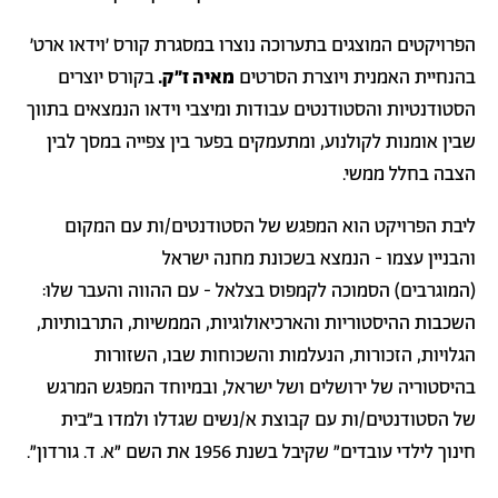
הפרויקטים המוצגים בתערוכה נוצרו במסגרת קורס ׳וידאו ארט׳
בהנחיית האמנית ויוצרת הסרטים
מאיה ז״ק.
בקורס יוצרים
הסטודנטיות והסטודנטים עבודות ומיצבי וידאו הנמצאים בתווך
שבין אומנות לקולנוע, ומתעמקים בפער בין צפייה במסך לבין
הצבה בחלל ממשי.
ליבת הפרויקט הוא המפגש של הסטודנטים/ות עם המקום
והבניין עצמו - הנמצא בשכונת מחנה ישראל
(המוגרבים) הסמוכה לקמפוס בצלאל - עם ההווה והעבר שלו:
השכבות ההיסטוריות והארכיאולוגיות, הממשיות, התרבותיות,
הגלויות, הזכורות, הנעלמות והשכוחות שבו, השזורות
בהיסטוריה של ירושלים ושל ישראל, ובמיוחד המפגש המרגש
של הסטודנטים/ות עם קבוצת א/נשים שגדלו ולמדו ב"בית
חינוך לילדי עובדים" שקיבל בשנת 1956 את השם "א. ד. גורדון".