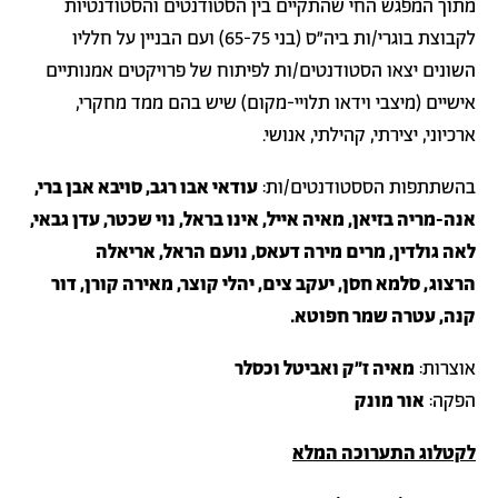
מתוך המפגש החי שהתקיים בין הסטודנטים והסטודנטיות
לקבוצת בוגרי/ות ביה״ס (בני 65-75) ועם הבניין על חלליו
השונים יצאו הסטודנטים/ות לפיתוח של פרויקטים אמנותיים
אישיים (מיצבי וידאו תלויי-מקום) שיש בהם ממד מחקרי,
ארכיוני, יצירתי, קהילתי, אנושי.
בהשתתפות הססטודנטים/ות:
עודאי אבו רגב, סויבא אבן ברי,
אנה-מריה בזיאן, מאיה אייל, אינו בראל, נוי שכטר, עדן גבאי,
לאה גולדין, מרים מירה דעאס, נועם הראל, אריאלה
הרצוג, סלמא חסן, יעקב צים, יהלי קוצר, מאירה קורן, דור
קנה, עטרה שמר חפוטא.
אוצרות:
מאיה ז"ק ואביטל וכסלר
הפקה:
אור מונק
לקטלוג התערוכה המלא