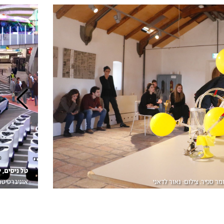
טל ניסים, י
ר ספיר. צילום: נאור לדאני
אוניברסיטת 