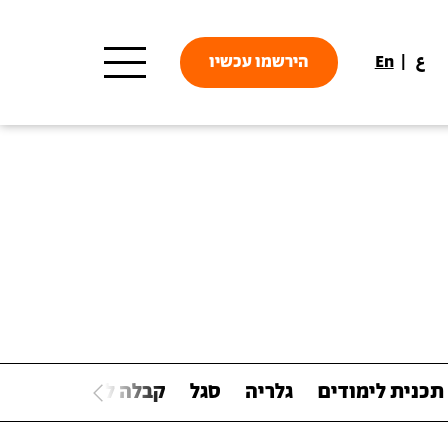
ع
En
הירשמו עכשיו
תכנית לימודים
גלריה
סגל
קבלה לתכנית
קור