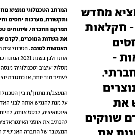
ציא מחדש
המרחב הטכנולוגי ממציא מחד
ותקשורת, מערכות יחסים וחינ
- חקלאות
המרקם החברתי. פיתוחים טכנ
סים
את השדות המוכרים, לקדם שו
האנושות לטובה.
הטכנולוגיה 
ות -
אותו ולכן בשנ
מסלול 'עיצוב וטכנולוגיה' מנס
ברתי.
לעתיד טוב יותר, או כתגובה יוצ
נוצרים
המעצב/ת מתווך/ת בין הטכנולוגי
 את
על מנת להנגיש אותה לבני האד
אינטואיציה, לבסס אותה, להיות
ם שווקים
להכתיב את אופני האינטראקציה ה
נות את
המצטבר של החברה האנושית וה