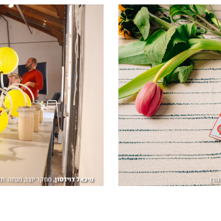
מיכאל דוידסון,
מחקר יוצר, מנחה: תומ