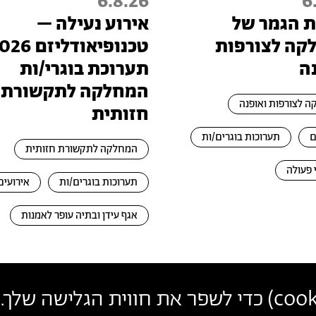
6.8.26
6
 הגמר של
אירוע נעילה –
קה לצורפות
ה
תערוכת בוגרי/ות
המחלקה לתקשורת
 לצורפות ואופנה
חזותית
ם
תערוכות בוגרים/ות
המחלקה לתקשורת חזותית
 פעולה
תערוכות בוגרים/ות
אירועים
אגף עידן ובתיה עופר לאמנות
cook
) כדי לשפר את חווית הגלישה שלך. 
פרטי
צרו קשר
הצטרפו לניוזלטר שלנו