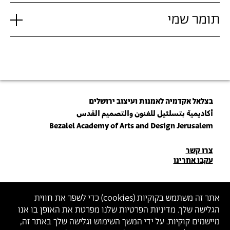
תומר שמי
בצלאל אקדמיה לאמנות ועיצוב ירושלים
أكاديمية بتسلئيل للفنون والتصميم القدس
Bezalel Academy of Arts and Design Jerusalem
פרטי
צרו קשר
עקבו אחרינו
יצירת
קשר
הצטרפו לניוזלטר שלנו
אתר זה משתמש בקוקיות (
cookies
) כדי לשפר את חווית
הגלישה שלך. מדיניות הפרטיות שלנו מפרטת את האופן בו אנו
הכניסו כתובת מייל
מיישמים קוקיות. על ידי המשך השימוש וגלישה שלך באתר זה,
ההצטרפות מהווה הסכמה
למדיניות הפרטיות
ול
תנאי השימוש
של בצלאל