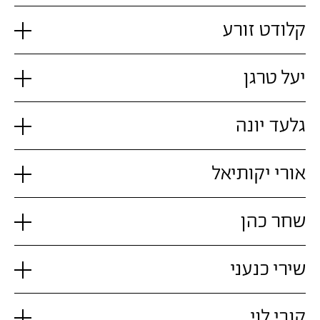
קלודט זורע
יעל טרגן
גלעד יונה
אורי יקותיאל
שחר כהן
שירי כנעני
קובי לוי