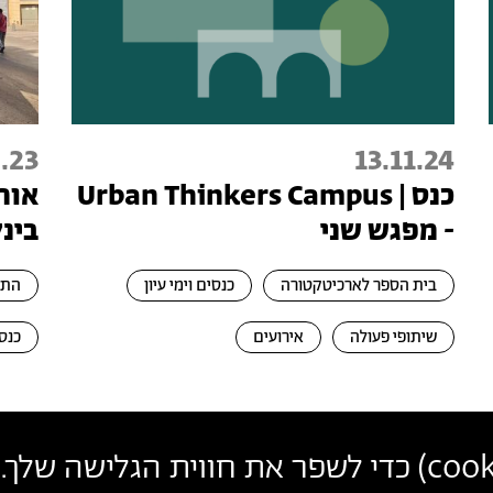
.23
13.11.24
כנס | Urban Thinkers Campus
אור
- מפגש שני
בינ
בית הספר לארכיטקטורה
כנסים וימי עיון
התכ
שיתופי פעולה
אירועים
כנסי
cook
) כדי לשפר את חווית הגלישה שלך. 
פרטי
צרו קשר
הצטרפו לניוזלטר שלנו