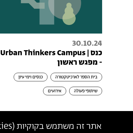
30.10.24
כנס | Urban Thinkers Campus
- מפגש ראשון
בית הספר לארכיטקטורה
כנסים וימי עיון
שיתופי פעולה
אירועים
אתר זה משתמש בקוקיות (
ies
בצלאל אקדמיה לאמנות ועיצוב ירושלים