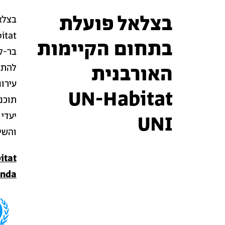
בצלאל פועלת
בתחום הקיימות
בר-ק
האורבנית
להתמ
עירונ
UN-Habitat
תוכנ
יעדי 
UNI
והשימ
itat
enda