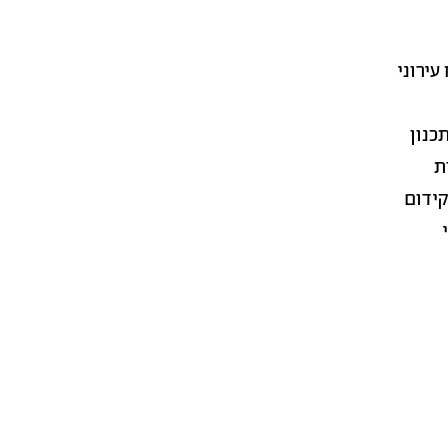
 לקידום פיתוח עירוני
כנון
ת
קידום