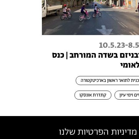
10.5.23
-
8.5
בניזם בשדה המורחב | כנס
לאומי
נית לתואר ראשון בארכיטקטורה
ם וימי עיון
קתדרת אונסקו
מדיניות הפרטיות שלנו