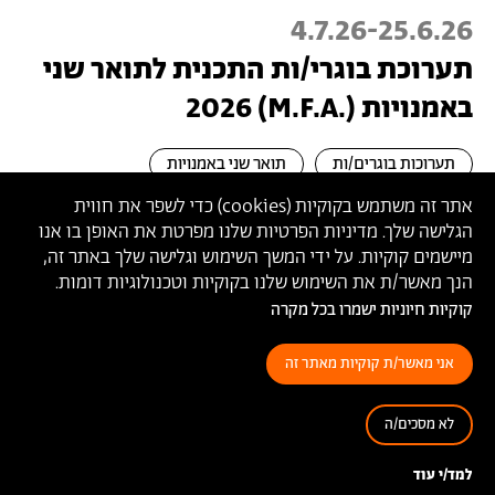
4.7.26
-
25.6.26
תערוכת בוגרי/ות התכנית לתואר שני
באמנויות (.M.F.A) 2026
תערוכות בוגרים/ות
תואר שני באמנויות
אתר זה משתמש בקוקיות (
cookies
) כדי לשפר את חווית
הגלישה שלך. מדיניות הפרטיות שלנו מפרטת את האופן בו אנו
מיישמים קוקיות. על ידי המשך השימוש וגלישה שלך באתר זה,
הנך מאשר/ת את השימוש שלנו בקוקיות וטכנולוגיות דומות.
קוקיות חיוניות ישמרו בכל מקרה
אני מאשר/ת קוקיות מאתר זה
בצלאל אקדמיה לאמנות ועיצוב ירושלים
أكاديمية بتسلئيل للفنون والتصميم القدس
לא מסכים/ה
Bezalel Academy of Arts and Design Jerusalem
למד/י עוד
פרטי
צרו קשר